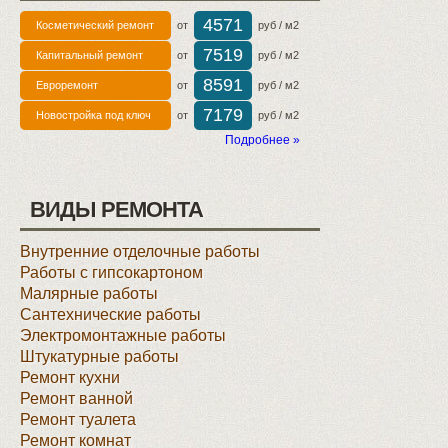
4571
Косметический ремонт
от
руб / м2
7519
Капитальный ремонт
от
руб / м2
8591
Евроремонт
от
руб / м2
7179
Новостройка под ключ
от
руб / м2
Подробнее »
ВИДЫ РЕМОНТА
Внутренние отделочные работы
Работы с гипсокартоном
Малярные работы
Сантехнические работы
Электромонтажные работы
Штукатурные работы
Ремонт кухни
Ремонт ванной
Ремонт туалета
Ремонт комнат